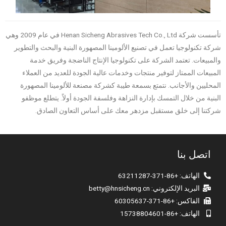
تأسست شركة Henan Sicheng Abrasives Tech Co., Ltd في عام 2009 وهي
شركة تكنولوجيا تعمل في تصنيع الألومينا المصهورة البنية والبحث والتطوير
والمبيعات. تعتمد الشركة على تكنولوجيا الإنتاج الناضجة وفريق خدمة
المبيعات الممتاز لتوفير منتجات وخدمات عالية الجودة للعديد من العملاء
المحليين والأجانب. نتمتع بسمعة طيبة كشركة مصنعة للألومينا المصهورة
البنية من خلال التمسك بإدارة النزاهة وفلسفة الجودة أولاً. يتطلع موظفو
شركتنا إلى خلق مستقبل مزدهر معك على أساس التعاون الصادق.
اتصل بنا
الهاتف: +86-371-63211287
البريد الإلكتروني:
betty@hnsicheng.cn
الفاكس: +86-371-60305637
الهاتف: +86-15738804601