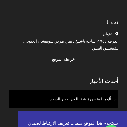
تجدنا
عنوان
الغرفة 1903، ساحة ياشينغ تايمز، طريق سونغشان الجنوبي،
تشنغتشو، الصين
خريطة الموقع
أحدث الأخبار
ومينا منصهرة بنية اللون لأقراص الصنفرة
ألومينا منصهرة بنية اللون لحجر الشحذ
كل الأخبار >>
يستخدم هذا الموقع ملفات تعريف الارتباط لضمان