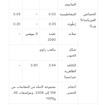
التيتانيوم
الخصائص
المغناطيسية
0.03
–
0.05
الفيزيائية(%
رُطُوبَة
0.05
–
0.20
وزنا)
صلابة
عقدة
9 موهس
–
2090
شكل
مكعب زاوي
الحبوب
الكثافة
3.94
3.90
–
الظاهرية
جم/سم3
أحجام
مجموعة كاملة من المقاسات من
الحصى
#10 إلى #320، ومواصفات JIS
وFEPA