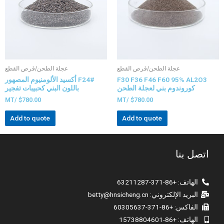
عجلة الطحن/قرص القطع
عجلة الطحن/قرص القطع
F30 F36 F46 F60 95% AL2O3
F24# أكسيد الألومنيوم المصهور
كوروندوم بني لعجلة الطحن
باللون البني كحبيبات تفجير
/MT
$
780.00
/MT
$
780.00
Add to quote
Add to quote
اتصل بنا
الهاتف: +86-371-63211287
البريد الإلكتروني:
betty@hnsicheng.cn
الفاكس: +86-371-60305637
الهاتف: +86-15738804601