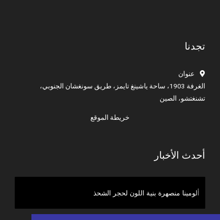
تجدنا
عنوان
الغرفة 1903، ساحة ياشينغ تايمز، طريق سونغشان الجنوبي،
تشنغتشو، الصين
خريطة الموقع
أحدث الأخبار
ألومينا منصهرة بنية اللون لأقراص الصنفرة